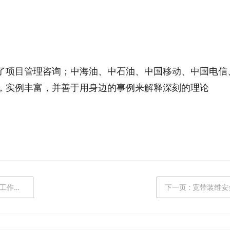
了项目管理咨询；中海油、中石油、中国移动、中国电信
，实例丰富，并善于用身边的事例来解释深刻的理论
作会议
下一页
: 宽带装维