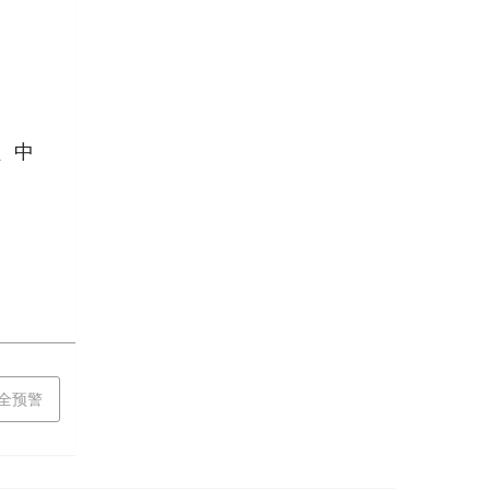
、中
安全预警