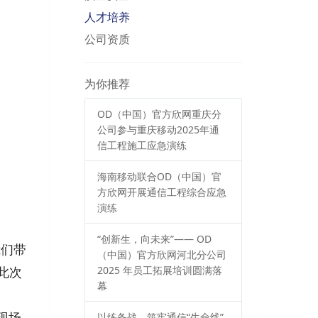
人才培养
公司资质
为你推荐
OD（中国）官方欣网重庆分
公司参与重庆移动2025年通
信工程施工应急演练
海南移动联合OD（中国）官
方欣网开展通信工程综合应急
演练
“创新生，向未来”—— OD
我们带
（中国）官方欣网河北分公司
2025 年员工拓展培训圆满落
此次
幕
现场
以练备战，筑牢通信“生命线”