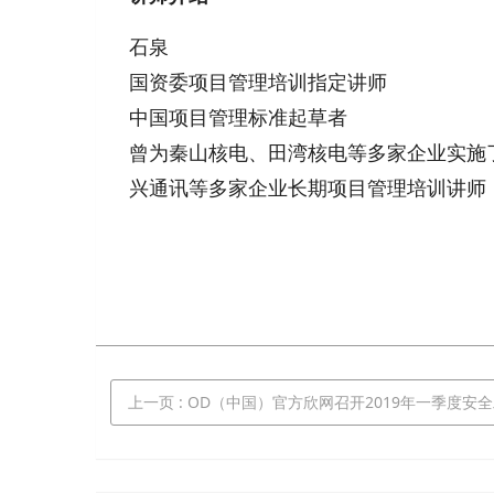
石泉
国资委项目管理培训指定讲师
中国项目管理标准起草者
曾为秦山核电、田湾核电等多家企业实施
兴通讯等多家企业长期项目管理培训讲师
上一页
: OD（中国）官方欣网召开2019年一季度安全工